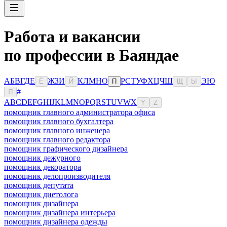
Работа и вакансии
по профессии в Баяндае
А
Б
В
Г
Д
Е
Ж
З
И
К
Л
М
Н
О
Р
С
Т
У
Ф
Х
Ц
Ч
Ш
Э
Ю
Ё
Й
П
Щ
Ы
#
Я
A
B
C
D
E
F
G
H
I
J
K
L
M
N
O
P
Q
R
S
T
U
V
W
X
Y
Z
помощник главного администратора офиса
помощник главного бухгалтера
помощник главного инженера
помощник главного редактора
помощник графического дизайнера
помощник дежурного
помощник декоратора
помощник делопроизводителя
помощник депутата
помощник диетолога
помощник дизайнера
помощник дизайнера интерьера
помощник дизайнера одежды