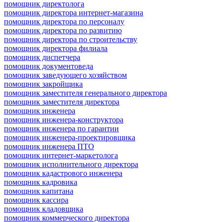
помощник директолога
помощник директора интернет-магазина
помощник директора по персоналу
помощник директора по развитию
помощник директора по строительству
помощник директора филиала
помощник диспетчера
помощник документоведа
помощник заведующего хозяйством
помощник закройщика
помощник заместителя генерального директора
помощник заместителя директора
помощник инженера
помощник инженера-конструктора
помощник инженера по гарантии
помощник инженера-проектировщика
помощник инженера ПТО
помощник интернет-маркетолога
помощник исполнительного директора
помощник кадастрового инженера
помощник кадровика
помощник капитана
помощник кассира
помощник кладовщика
помощник коммерческого директора