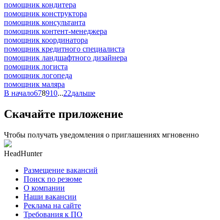
помощник кондитера
помощник конструктора
помощник консультанта
помощник контент-менеджера
помощник координатора
помощник кредитного специалиста
помощник ландшафтного дизайнера
помощник логиста
помощник логопеда
помощник маляра
В начало
6
7
8
9
10
...
22
дальше
Скачайте приложение
Чтобы получать уведомления о приглашениях мгновенно
HeadHunter
Размещение вакансий
Поиск по резюме
О компании
Наши вакансии
Реклама на сайте
Требования к ПО