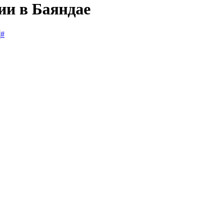
ии в Баяндае
#