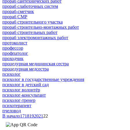
прораб сантехнических работ
прораб слаботочных систем
прораб-сметчик
прораб СМР
прораб строительного участка
прораб строительно-монтажных работ
прораб строительных работ
прораб электромонтажных работ
протоколист
профессор
профпатолог
проходчик
процедурная медицинская сестра
процедурная медсестра
психолог
психолог в государственные учреждения
психолог в детский сад
психолог волонтёр
психолог-консультант
психолог-тренер
психотерапевт
пчеловод
В начало
17
18
19
20
21
22