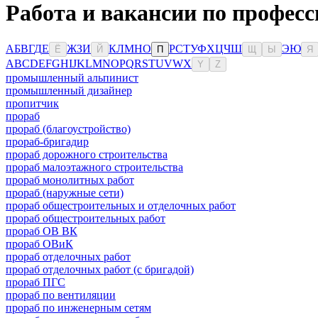
Работа и вакансии по професс
А
Б
В
Г
Д
Е
Ж
З
И
К
Л
М
Н
О
Р
С
Т
У
Ф
Х
Ц
Ч
Ш
Э
Ю
Ё
Й
П
Щ
Ы
Я
A
B
C
D
E
F
G
H
I
J
K
L
M
N
O
P
Q
R
S
T
U
V
W
X
Y
Z
промышленный альпинист
промышленный дизайнер
пропитчик
прораб
прораб (благоустройство)
прораб-бригадир
прораб дорожного строительства
прораб малоэтажного строительства
прораб монолитных работ
прораб (наружные сети)
прораб общестроительных и отделочных работ
прораб общестроительных работ
прораб ОВ ВК
прораб ОВиК
прораб отделочных работ
прораб отделочных работ (с бригадой)
прораб ПГС
прораб по вентиляции
прораб по инженерным сетям