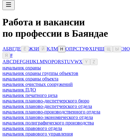
Работа и вакансии
по профессии в Баяндае
А
Б
В
Г
Д
Е
Ж
З
И
К
Л
М
О
П
Р
С
Т
У
Ф
Х
Ц
Ч
Ш
Э
Ю
Ё
Й
Н
Щ
Ы
#
Я
A
B
C
D
E
F
G
H
I
J
K
L
M
N
O
P
Q
R
S
T
U
V
W
X
Y
Z
начальник охраны
начальник охраны группы объектов
начальник охраны объекта
начальник очистных сооружений
начальник ПДО
начальник печатного цеха
начальник планово-диспетчерского бюро
начальник планово-диспетчерского отдела
начальник планово-производственного отдела
начальник планово-экономического отдела
начальник полиграфического производства
начальник правового отдела
начальник правового управления