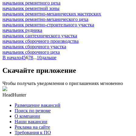
начальник ремонтного цеха
начальник ремонтной зоны
начальник ремонтно-механических мастерских
начальник ремонтно-механического цеха
начальник ремонтно-строительного участка
начальник рудника
начальник сантехнического участка
начальник сборочного производства
начальник сборочного участка
начальник сборочного цеха
В начало
4
5
6
7
8
...
10
дальше
Скачайте приложение
Чтобы получать уведомления о приглашениях мгновенно
HeadHunter
Размещение вакансий
Поиск по резюме
О компании
Наши вакансии
Реклама на сайте
Требования к ПО