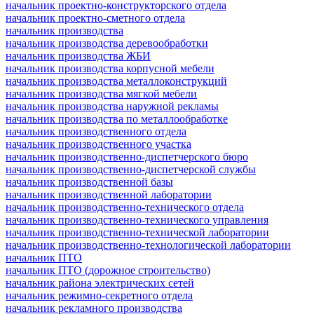
начальник проектно-конструкторского отдела
начальник проектно-сметного отдела
начальник производства
начальник производства деревообработки
начальник производства ЖБИ
начальник производства корпусной мебели
начальник производства металлоконструкций
начальник производства мягкой мебели
начальник производства наружной рекламы
начальник производства по металлообработке
начальник производственного отдела
начальник производственного участка
начальник производственно-диспетчерского бюро
начальник производственно-диспетчерской службы
начальник производственной базы
начальник производственной лаборатории
начальник производственно-технического отдела
начальник производственно-технического управления
начальник производственно-технической лаборатории
начальник производственно-технологической лаборатории
начальник ПТО
начальник ПТО (дорожное строительство)
начальник района электрических сетей
начальник режимно-секретного отдела
начальник рекламного производства