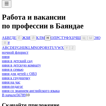
Работа и вакансии
по профессии в Баяндае
А
Б
В
Г
Д
Е
Ж
З
И
К
Л
М
О
П
Р
С
Т
У
Ф
Х
Ц
Ч
Ш
Э
Ю
Ё
Й
Н
Щ
Ы
#
Я
A
B
C
D
E
F
G
H
I
J
K
L
M
N
O
P
Q
R
S
T
U
V
W
X
Y
Z
ночной флорист
няня
няня в детский сад
няня в детскую комнату
няня в семью
няня для детей с ОВЗ
няня к грудничку
няня на час
няня-педагог
няня со знанием английского языка
В начало
5
6
7
8
9
10
Скачайте приложение