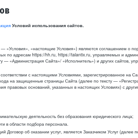
тов
акция
Условий использования сайтов.
у — «Условия», «настоящие Условия») являются соглашением о по
х по адресам https://hh.ru, https://talantix.ru, управляемых и 
тексту — «Администрация Сайта»/ «Исполнитель») и других сайтов,
соответствии с настоящими Условиями, зарегистрированное на Са
хода на защищенные страницы Сайта (далее по тексту — «Регистр
ия правовых оснований, указанных в настоящих Условиях) с дру
имательскую деятельность без образования юридического лица;
ги в области подбора персонала.
 Договор об оказании услуг, является Заказчиком Услуг (далее по