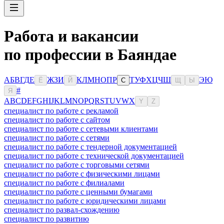
Работа и вакансии
по профессии в Баяндае
А
Б
В
Г
Д
Е
Ж
З
И
К
Л
М
Н
О
П
Р
Т
У
Ф
Х
Ц
Ч
Ш
Э
Ю
Ё
Й
С
Щ
Ы
#
Я
A
B
C
D
E
F
G
H
I
J
K
L
M
N
O
P
Q
R
S
T
U
V
W
X
Y
Z
специалист по работе с рекламой
специалист по работе с сайтом
специалист по работе с сетевыми клиентами
специалист по работе с сетями
специалист по работе с тендерной документацией
специалист по работе с технической документацией
специалист по работе с торговыми сетями
специалист по работе с физическими лицами
специалист по работе с филиалами
специалист по работе с ценными бумагами
специалист по работе с юридическими лицами
специалист по развал-схождению
специалист по развитию