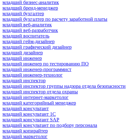
младший бизнес-аналитик
младший бренд-менеджер
младший бухгалтер
младший бухгалтер по расчету заработной платы
младший веб-аналитик
младший веб-разработчик
младший воспитатель
младший гейм-дизайнер
младший графический дизайнер
младший дизайнер
младший инженер
младший инженер по тестированию ПО
младший инженер-программист
младший инженер-технолог
младший инспектор
младший инспектор группы надзора отдела безопасности
младший инспектор отдела охраны
младший интернет-маркетолог
младший категорийный менеджер
младший консультант
младший консультант 1С
младший консультант SAP
младший консультант по подбору персонала
младший копирайтер
младший маркетолог