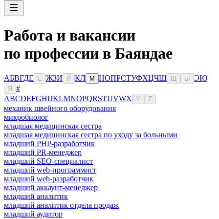
Работа и вакансии
по профессии в Баяндае
А
Б
В
Г
Д
Е
Ж
З
И
К
Л
Н
О
П
Р
С
Т
У
Ф
Х
Ц
Ч
Ш
Э
Ю
Ё
Й
М
Щ
Ы
#
Я
A
B
C
D
E
F
G
H
I
J
K
L
M
N
O
P
Q
R
S
T
U
V
W
X
Y
Z
механик швейного оборудования
микробиолог
младшая медицинская сестра
младшая медицинская сестра по уходу за больными
младший PHP-разработчик
младший PR-менеджер
младший SEO-специалист
младший web-программист
младший web-разработчик
младший аккаунт-менеджер
младший аналитик
младший аналитик отдела продаж
младший аудитор