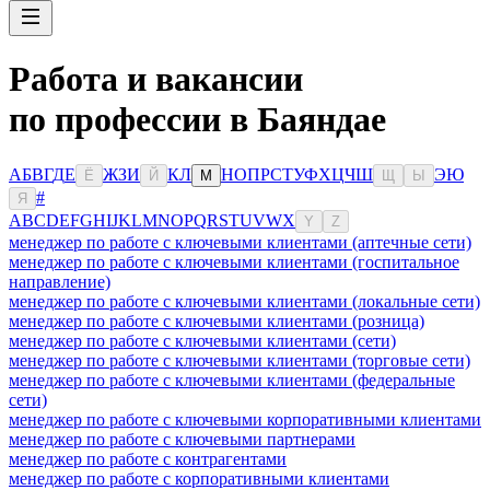
Работа и вакансии
по профессии в Баяндае
А
Б
В
Г
Д
Е
Ж
З
И
К
Л
Н
О
П
Р
С
Т
У
Ф
Х
Ц
Ч
Ш
Э
Ю
Ё
Й
М
Щ
Ы
#
Я
A
B
C
D
E
F
G
H
I
J
K
L
M
N
O
P
Q
R
S
T
U
V
W
X
Y
Z
менеджер по работе с ключевыми клиентами (аптечные сети)
менеджер по работе с ключевыми клиентами (госпитальное
направление)
менеджер по работе с ключевыми клиентами (локальные сети)
менеджер по работе с ключевыми клиентами (розница)
менеджер по работе с ключевыми клиентами (сети)
менеджер по работе с ключевыми клиентами (торговые сети)
менеджер по работе с ключевыми клиентами (федеральные
сети)
менеджер по работе с ключевыми корпоративными клиентами
менеджер по работе с ключевыми партнерами
менеджер по работе с контрагентами
менеджер по работе с корпоративными клиентами