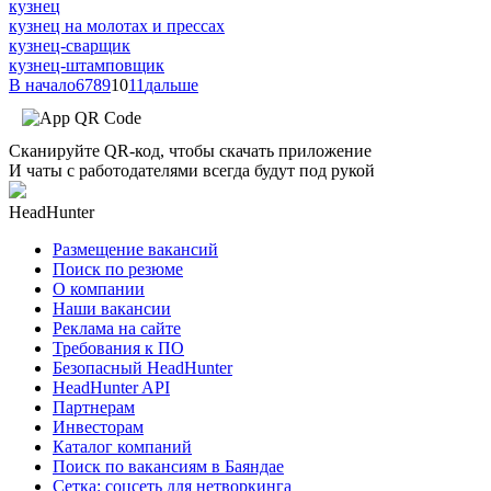
кузнец
кузнец на молотах и прессах
кузнец-сварщик
кузнец-штамповщик
В начало
6
7
8
9
10
11
дальше
Сканируйте QR-код, чтобы скачать приложение
И чаты с работодателями всегда будут под рукой
HeadHunter
Размещение вакансий
Поиск по резюме
О компании
Наши вакансии
Реклама на сайте
Требования к ПО
Безопасный HeadHunter
HeadHunter API
Партнерам
Инвесторам
Каталог компаний
Поиск по вакансиям в Баяндае
Сетка: соцсеть для нетворкинга