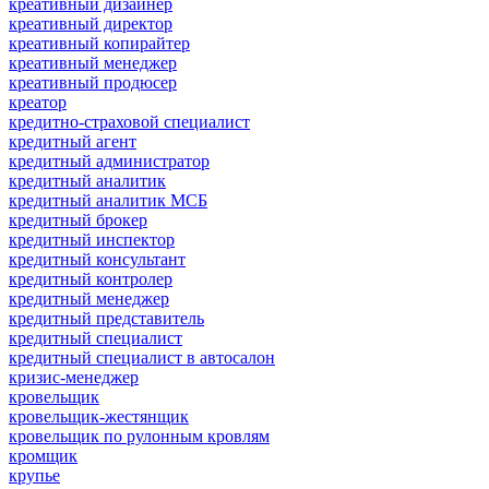
креативный дизайнер
креативный директор
креативный копирайтер
креативный менеджер
креативный продюсер
креатор
кредитно-страховой специалист
кредитный агент
кредитный администратор
кредитный аналитик
кредитный аналитик МСБ
кредитный брокер
кредитный инспектор
кредитный консультант
кредитный контролер
кредитный менеджер
кредитный представитель
кредитный специалист
кредитный специалист в автосалон
кризис-менеджер
кровельщик
кровельщик-жестянщик
кровельщик по рулонным кровлям
кромщик
крупье