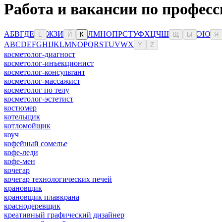
Работа и вакансии по професс
А
Б
В
Г
Д
Е
Ж
З
И
Л
М
Н
О
П
Р
С
Т
У
Ф
Х
Ц
Ч
Ш
Э
Ю
Ё
Й
К
Щ
Ы
Я
A
B
C
D
E
F
G
H
I
J
K
L
M
N
O
P
Q
R
S
T
U
V
W
X
Y
Z
косметолог-диагност
косметолог-инъекционист
косметолог-консультант
косметолог-массажист
косметолог по телу
косметолог-эстетист
костюмер
котельщик
котломойщик
коуч
кофейный сомелье
кофе-леди
кофе-мен
кочегар
кочегар технологических печей
крановщик
крановщик плавкрана
краснодеревщик
креативный графический дизайнер