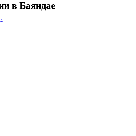
ии в Баяндае
#