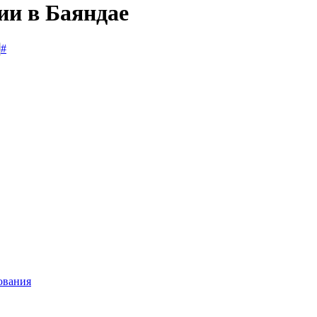
ии в Баяндае
#
ования