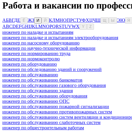
Работа и вакансии по професс
А
Б
В
Г
Д
Е
Ж
З
К
Л
М
Н
О
П
Р
С
Т
У
Ф
Х
Ц
Ч
Ш
Э
Ю
Ё
И
Й
Щ
Ы
Я
A
B
C
D
E
F
G
H
I
J
K
L
M
N
O
P
Q
R
S
T
U
V
W
X
Y
Z
инженер по наладке и испытаниям
инженер по наладке и испытаниям электрооборудования
инженер по насосному оборудованию
инженер по научно-технической информации
инженер по нормированию труда
инженер по нормоконтролю
инженер по оборудованию
инженер по обследованию зданий и сооружений
инженер по обслуживанию
инженер по обслуживанию банкоматов
инженер по обслуживанию газового оборудования
инженер по обслуживанию здания
инженер по обслуживанию оборудования
инженер по обслуживанию ОПС
инженер по обслуживанию пожарной сигнализации
инженер по обслуживанию противопожарных систем
инженер по обслуживанию систем вентиляции и кондиционир
инженер по обслуживанию слаботочных систем
инженер по общестроительным работам