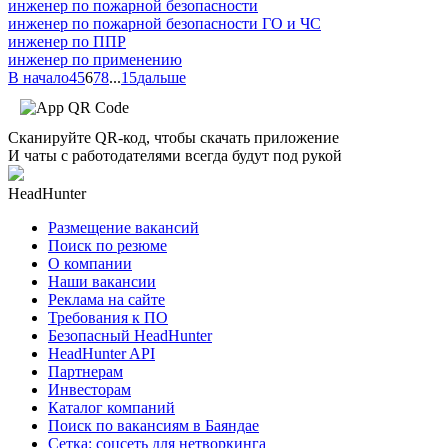
инженер по пожарной безопасности
инженер по пожарной безопасности ГО и ЧС
инженер по ППР
инженер по применению
В начало
4
5
6
7
8
...
15
дальше
Сканируйте QR-код, чтобы скачать приложение
И чаты с работодателями всегда будут под рукой
HeadHunter
Размещение вакансий
Поиск по резюме
О компании
Наши вакансии
Реклама на сайте
Требования к ПО
Безопасный HeadHunter
HeadHunter API
Партнерам
Инвесторам
Каталог компаний
Поиск по вакансиям в Баяндае
Сетка: соцсеть для нетворкинга