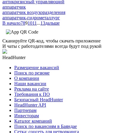
антикризисный управляющий
аппаратчик
аппаратчик воздухоразделения
аппаратчик-гидрометаллург
В начало
7
8
9
10
11
...
13
дальше
Сканируйте QR-код, чтобы скачать приложение
И чаты с работодателями всегда будут под рукой
HeadHunter
Размещение вакансий
Поиск по резюме
О компании
Наши вакансии
Реклама на сайте
Требования к ПО
Безопасный HeadHunter
HeadHunter API
Партнерам
Инвесторам
Каталог компаний
Поиск по вакансиям в Баяндае
Сетка: соцсеть для нетворкинга