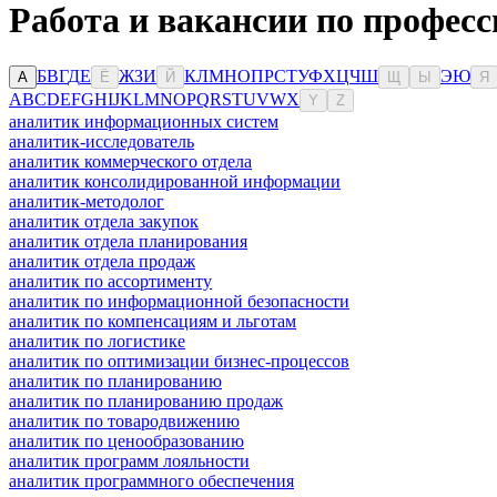
Работа и вакансии по професс
Б
В
Г
Д
Е
Ж
З
И
К
Л
М
Н
О
П
Р
С
Т
У
Ф
Х
Ц
Ч
Ш
Э
Ю
А
Ё
Й
Щ
Ы
Я
A
B
C
D
E
F
G
H
I
J
K
L
M
N
O
P
Q
R
S
T
U
V
W
X
Y
Z
аналитик информационных систем
аналитик-исследователь
аналитик коммерческого отдела
аналитик консолидированной информации
аналитик-методолог
аналитик отдела закупок
аналитик отдела планирования
аналитик отдела продаж
аналитик по ассортименту
аналитик по информационной безопасности
аналитик по компенсациям и льготам
аналитик по логистике
аналитик по оптимизации бизнес-процессов
аналитик по планированию
аналитик по планированию продаж
аналитик по товародвижению
аналитик по ценообразованию
аналитик программ лояльности
аналитик программного обеспечения