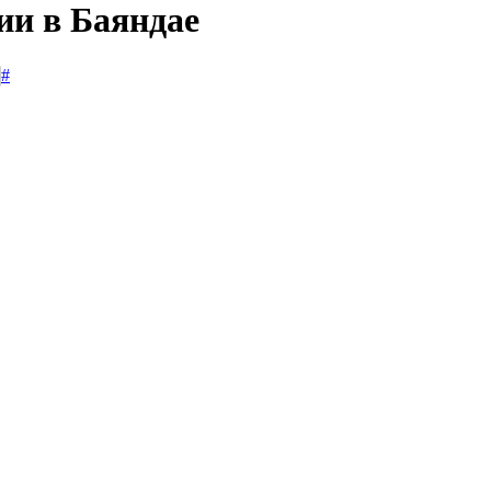
ии в Баяндае
#