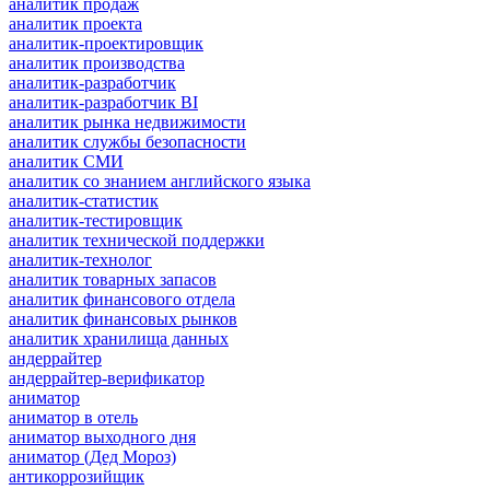
аналитик продаж
аналитик проекта
аналитик-проектировщик
аналитик производства
аналитик-разработчик
аналитик-разработчик BI
аналитик рынка недвижимости
аналитик службы безопасности
аналитик СМИ
аналитик со знанием английского языка
аналитик-статистик
аналитик-тестировщик
аналитик технической поддержки
аналитик-технолог
аналитик товарных запасов
аналитик финансового отдела
аналитик финансовых рынков
аналитик хранилища данных
андеррайтер
андеррайтер-верификатор
аниматор
аниматор в отель
аниматор выходного дня
аниматор (Дед Мороз)
антикоррозийщик