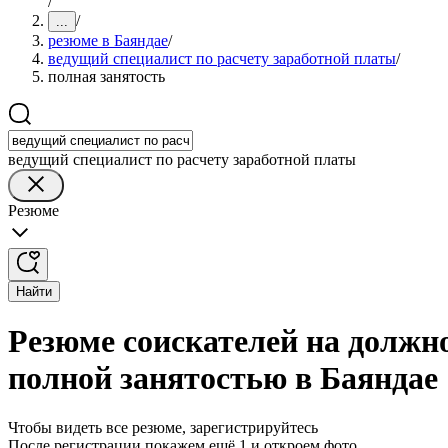
/
/
...
резюме в Баяндае
/
ведущий специалист по расчету заработной платы
/
полная занятость
ведущий специалист по расчету заработной платы
Резюме
Найти
Резюме соискателей на должно
полной занятостью в Баяндае
Чтобы видеть все резюме, зарегистрируйтесь
После регистрации покажем ещё 1 и откроем фото