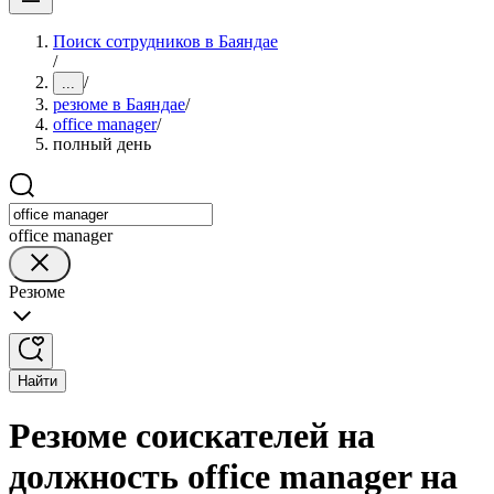
Поиск сотрудников в Баяндае
/
/
...
резюме в Баяндае
/
office manager
/
полный день
office manager
Резюме
Найти
Резюме соискателей на
должность office manager на