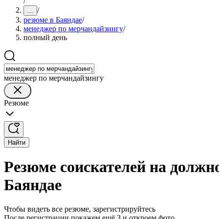
/
/
...
резюме в Баяндае
/
менеджер по мерчандайзингу
/
полный день
менеджер по мерчандайзингу
Резюме
Найти
Резюме соискателей на должн
Баяндае
Чтобы видеть все резюме, зарегистрируйтесь
После регистрации покажем ещё 3 и откроем фото