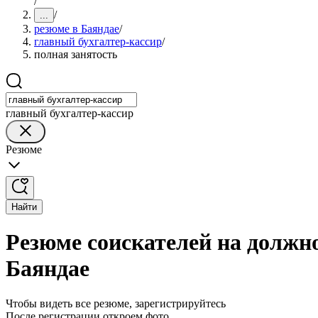
/
/
...
резюме в Баяндае
/
главный бухгалтер-кассир
/
полная занятость
главный бухгалтер-кассир
Резюме
Найти
Резюме соискателей на должно
Баяндае
Чтобы видеть все резюме, зарегистрируйтесь
После регистрации откроем фото