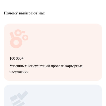
• Аналитику: Системному, продуктовому, бизнесовому и
Data-аналитику
Почему выбирают нас
• C-level специалисту: CEO, CPO, CMO, CCO, т.к. опыт на
практике, в том числе, в политику
100 000+
Успешных консультаций провели карьерные
наставники