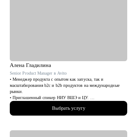
Алена
Гладилина
Senior Product Manager в Avito
• Менеджер продукта с опытом как запуска, так и
масштабирования b2c и b2b продуктов на международные
рынки.
• Приглашенный спикер НИУ ВШЭ и ЦУ.
• Провела более 100 карьерных консультаций.
Выбрать услугу
• Провела более 70 собеседований.
• Отсмотрела более 300 резюме.
• Помогла более 50 стартапам с GTM стратегиями по всему
миру.