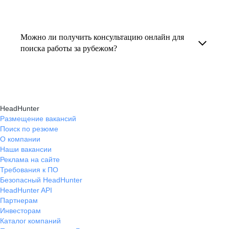
резюме под международные стандарты
текущем месте работы и о том, кому он будет
Профессиональная помощь в поиске работы
и рекомендации по прохождению интервью.
полезен, с какими запросами работает.
за границей включает подготовку резюме
Можно ли получить консультацию онлайн для
Вы точно найдёте того, кто вам нужен!
на иностранном языке, подбор вакансий,
поиска работы за рубежом?
адаптацию к международному рынку труда
Да, карьерные эксперты hh.ru оказывают
и советы по успешному трудоустройству.
помощь в поиске работы за границей онлайн,
помогая выбрать страну, вакансию, а также
HeadHunter
эффективно пройти все этапы собеседования.
Размещение вакансий
Поиск по резюме
О компании
Наши вакансии
Реклама на сайте
Требования к ПО
Безопасный HeadHunter
HeadHunter API
Партнерам
Инвесторам
Каталог компаний