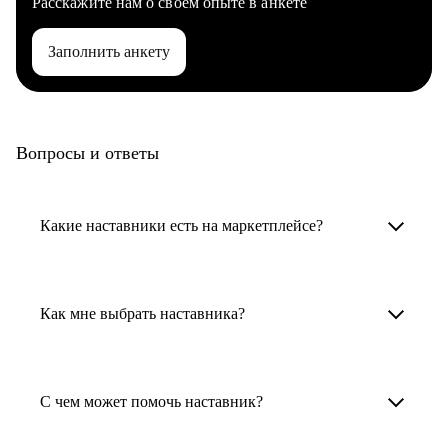
Расскажите нам о своем опыте в анкете
Заполнить анкету
Вопросы и ответы
Какие наставники есть на маркетплейсе?
Карьерные наставники — это HR-
специалисты, карьерные консультанты,
Как мне выбрать наставника?
психологи, резюмерайтеры и менторы.
Умный поиск поможет в три клика выбрать
Менторы работают в ИТ, дизайне, других
наставника для достижения вашей цели.
С чем может помочь наставник?
узкоспециализированных сферах. Они
помогут прокачать навыки, построить