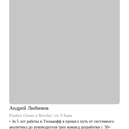
С чем помогу:
• Ты хочешь сформировать понятную и прозрачную
карьерную стратегию для быстрого роста.
• Ты хочешь сменить место работы, чтобы вырасти по грейду
и/или сменить роль.
• Ты хочешь оценить свои харды/софты и найти точки роста в
нынешней компании или за ее пределами.
• Ты выгорел (-а) и хочешь понять, куда двигаться дальше и
как.
• Хочешь вместе решить какую-то бизнес-задачу.
Кому смогу помочь:
• Менеджерам продуктов
• Бизнес/системным аналитикам и разработчикам/
тестировщикам
• Маркетологам
• Студентам
Андрей
Любимов
Product Owner в Revolut / ex-T-Банк
• За 5 лет работы в Тинькофф я прошел путь от системного
аналитика до руководителя трех команд разработки с 50+