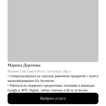
• Стратегия поиска работы: как и где искать вакансии, как
откликаться, как построить системный подход к поиску
вакансий
• Стратегия релокации в Европу: как выбрать страну, где
искать вакансии, на что обращать внимание
Кому могу помочь:
• QA, аналитики (бизнес + системные)
• Разработчики
• Project/Product-менеджеры
Марина
Дорохова
Business Unit Lead в hh.ru / ex-Google, Big 4
• Специализируюсь на запусках рыночных продуктов с нуля и
масштабировании б2с бизнесов.
• Работала на лидерских продуктовых позициях в командах:
Google и МТС Digital, сейчас отвечаю в hh.ru за бизнес
направление.
Выбрать услугу
• В прикладном смысле понимаю потребности работодателей
к кандидатам и сотрудникам, благодаря опыту в индустрии