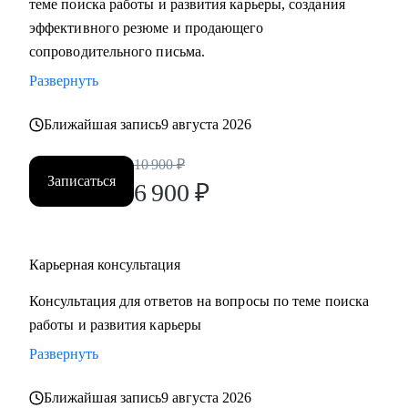
теме поиска работы и развития карьеры, создания
• Составить «продающее» резюме (самостоятельно
эффективного резюме и продающего
пропишу все блоки)
сопроводительного письма.
• Подготовиться к прохождению собеседований любого
Развернуть
формата
• Выбрать между несколькими предложениями о работе и
Ближайшая запись
9 августа 2026
др.
10 900
₽
Записаться
Кому могу помочь:
6 900
₽
Руководителям и специалистам из сфер производства, с/х,
строительства, торговли, услуг, медицины, онлайн-
сервисов и из госструктур по функциям:
Карьерная консультация
• Топ-менеджмент и управление проектами
Консультация для ответов на вопросы по теме поиска
• Административный блок (финансы, юриспруденция, HR,
работы и развития карьеры
ОТиТБ, СБ, ПТО, АХО, GR, секретариат, сметно-
договорная работа)
Развернуть
• Коммерческий блок и логистика, ВЭД
Ближайшая запись
9 августа 2026
• Производственно-технический блок, строительство