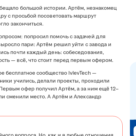
обещало большой истории. Артём, незнакомец
дру с просьбой посоветовать маршрут
огло закончиться.
опросом: попросил помочь с задачей для
 выросло пари: Артём решил уйти с завода и
лись почти каждый день: собеседования,
сть — всё, что стоит перед первым офером.
е бесплатное сообщество IvlevTech —
стники учились, делали проекты, проходили
Первым офер получил Артём, а за ним ещё 12–
ли сменили место. А Артём и Александр
йного вопроса. Но, как и в любые отношения,