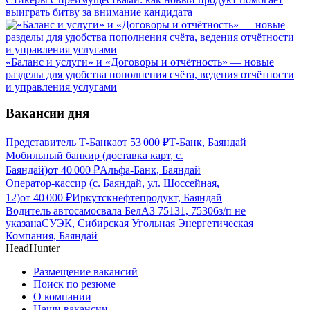
выиграть битву за внимание кандидата
«Баланс и услуги» и «Договоры и отчётность» — новые
разделы для удобства пополнения счёта, ведения отчётности
и управления услугами
Вакансии дня
Представитель Т-Банка
от
53 000
₽
Т-Банк, Баяндай
Мобильный банкир (доставка карт, с.
Баяндай)
от
40 000
₽
Альфа-Банк, Баяндай
Оператор-кассир (с. Баяндай, ул. Шоссейная,
12)
от
40 000
₽
Иркутскнефтепродукт, Баяндай
Водитель автосамосвала БелАЗ 75131, 75306
з/п не
указана
СУЭК, Сибирская Угольная Энергетическая
Компания, Баяндай
HeadHunter
Размещение вакансий
Поиск по резюме
О компании
Наши вакансии