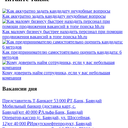
Как аккуратно задать кандидату неудобные вопросы
Как малому бизнесу быстрее находить персонал при помощи
продвижения вакансий в топе поиска hh.ru
Как предпринимателю самостоятельно оценить кандидата: 6
методов
Кому доверить найм сотрудника, если у вас небольшая
компания
Вакансии дня
Представитель Т-Банка
от
53 000
₽
Т-Банк, Баяндай
Мобильный банкир (доставка карт, с.
Баяндай)
от
40 000
₽
Альфа-Банк, Баяндай
Оператор-кассир (с. Баяндай, ул. Шоссейная,
12)
от
40 000
₽
Иркутскнефтепродукт, Баяндай