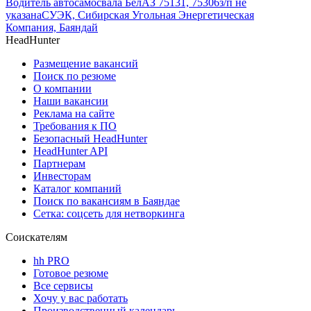
Водитель автосамосвала БелАЗ 75131, 75306
з/п не
указана
СУЭК, Сибирская Угольная Энергетическая
Компания, Баяндай
HeadHunter
Размещение вакансий
Поиск по резюме
О компании
Наши вакансии
Реклама на сайте
Требования к ПО
Безопасный HeadHunter
HeadHunter API
Партнерам
Инвесторам
Каталог компаний
Поиск по вакансиям в Баяндае
Сетка: соцсеть для нетворкинга
Соискателям
hh PRO
Готовое резюме
Все сервисы
Хочу у вас работать
Производственный календарь