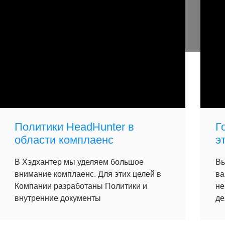
Политики HeadHunter в
Г
области комплаенс
э
В Хэдхантер мы уделяем большое
Вы
внимание комплаенс. Для этих целей в
ва
Компании разработаны Политики и
не
внутренние документы
де