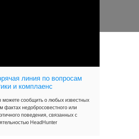
орячая линия по вопросам
тики и комплаенс
 можете сообщить о любых известных
м фактах недобросовестного или
этичного поведения, связанных с
ятельностью HeadHunter