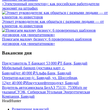
«Электронный инспектор»: как российские работодатели
экономят на штрафах
Этикет руководителя: как общаться с разными людьми — от
клиентов до инвесторов
Помогаем малому бизнесу: 6 проверенных шаблонов
договоров для «внештатников»
Вакансии дня
Представитель Т-Банка
от
53 000
₽
Т-Банк, Баяндай
Мобильный банкир (доставка карт, с.
Баяндай)
от
40 000
₽
Альфа-Банк, Баяндай
Оператор-кассир (с. Баяндай, ул. Шоссейная,
12)
от
40 000
₽
Иркутскнефтепродукт, Баяндай
Водитель автосамосвала БелАЗ 75131, 75306
з/п не
указана
СУЭК, Сибирская Угольная Энергетическая
Компания, Баяндай
HeadHunter
Размещение вакансий