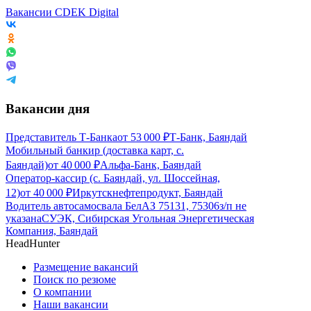
Вакансии CDEK Digital
Вакансии дня
Представитель Т-Банка
от
53 000
₽
Т-Банк, Баяндай
Мобильный банкир (доставка карт, с.
Баяндай)
от
40 000
₽
Альфа-Банк, Баяндай
Оператор-кассир (с. Баяндай, ул. Шоссейная,
12)
от
40 000
₽
Иркутскнефтепродукт, Баяндай
Водитель автосамосвала БелАЗ 75131, 75306
з/п не
указана
СУЭК, Сибирская Угольная Энергетическая
Компания, Баяндай
HeadHunter
Размещение вакансий
Поиск по резюме
О компании
Наши вакансии