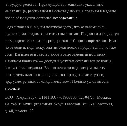
тратите много времени на поиск и вручную поднимаете
и трудоустройства. Преимущества подписки, указанные
резюме
на странице, рассчитаны на основе данных в среднем в неделю
после её покупки согласно
хотите сравнить себя с конкурентами и оценить шансы
исследованию
Подключая hh PRO, вы подтверждаете, что ознакомились
с условиями подписки и согласны с ними. Подписка даёт доступ
к функциям сервиса на срок, указанный при оформлении. Если
не отменить подписку, она автоматически продлится на тот же
срок. Вы имеете право в любое время отменить подписку
в личном кабинете — доступ к услугам сохранится до конца
оплаченного периода. Все платежи за подписку являются
окончательными и не подлежат возврату, кроме случаев,
предусмотренных законодательством. Полные условия есть
в оферте
ООО «Хэдхантер», ОГРН 1067761906805, 125047, г. Москва,
вн. тер. г. Муниципальный округ Тверской, ул. 2-я Брестская,
д. 48, помещ. 25